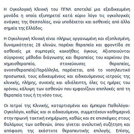
Η Ογκολογική Κλινική του ΠΓΝΛ αποτελεί μια εξειδικευμένη
μονάδα η οποία εξυπηρετεί κατά κύριο λόγο τις ογκολογικές
ανάγκες της Θεσσαλίας, ενώ υποδέχεται και ασθενείς από άλλα
σημεία της Ελλάδος.
Η Ογκολογική Κλινική είναι πλήρως οργανωμένη και εξοπλισμένη,
δυναμικότητας 28 κλινών, παρέχει θεραπεία και φροντίδα σε
ασθενείς με συμπαγείς κακοήθεις όγκους. Αξιοποιούνται
σύγχρονες μέθοδοι διάγνωσης και θεραπείας του καρκίνου (πχ.
χημειοθεραπεία, στοχεύουσες θεραπείες,
ανοσοθεραπεία).Παράλληλα, παρέχεται, από το νοσηλευτικό
προσωπικό, τους ειδικευμένους και ειδικευόμενους ιατρούς της
κλινικής, πλήρης, συνεχής και αδιάλειπτη, όλες τις ημέρες του
χρόνου, κάλυψη των ασθενών που εμφανίζουν επιπλοκές από τη
θεραπεία τους ή τη νόσο τους.
Οι Ιατροί της Κλινικής, καταρτισμένοι και έμπειροι Παθολόγοι-
Ογκολόγοι, καθώς και οι ειδικευόμενοι, συμμετέχουν καθημερινά
στην πρωινή τακτική ενημέρωση, καθώς και σε επισκέψεις στους
θαλάμους των ασθενών, όπου γίνεται αναλυτική συζήτηση και
απόφαση της εκάστοτε θεραπευτικής επιλογής. Επίσης,